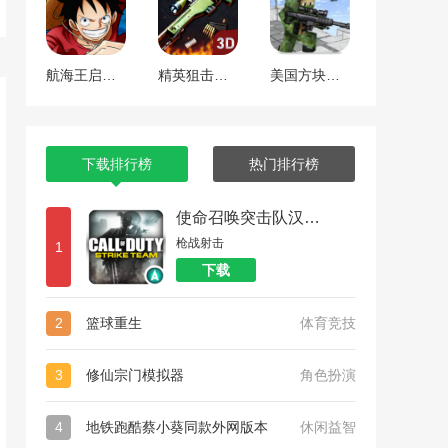
航海王启航 工匠焕新版本
精英狙击手战区
美国方块狙击手生存
下载排行榜
热门排行榜
使命召唤突击队汉化版
枪战射击
1
下载
2
篮球重生
体育竞技
3
修仙宗门模拟器
角色扮演
4
地铁跑酷蔡小葵同款外网版本
休闲益智