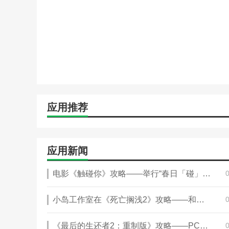
5. 领地经济
在微圈App的领地中，用户可以通过交易虚拟物品、开
间可以进行商品交换、服务购买等，实现虚拟资产的流通
6. 社交圈
平台鼓励用户根据兴趣爱好建立或加入特定主题的社交圈
的人们快速聚集，分享经验，组织活动，促进深度社交。
应用推荐
应用优势
-微圈是一个轻量级社交软件，界面简洁清晰，操作简便易
应用新闻
-用户可以方便地创建自己的圈子，邀请好友加入，分享
-支持文字、图片、视频等多种形式的动态发布，让用户
电影《触碰你》攻略——举行“春日「碰」见你”中国首映礼导演长井龙雪惊喜现身
-提供实时消息提醒功能，方便及时与好友互动和交流
小岛工作室在《死亡搁浅2》攻略——和《OD》攻略——之后进入第二阶段
-用户可以发起投票和问答活动，增加互动乐趣，使用户
应用特色
《最后的生还者2：重制版》攻略——PC版更新 解决崩溃问题