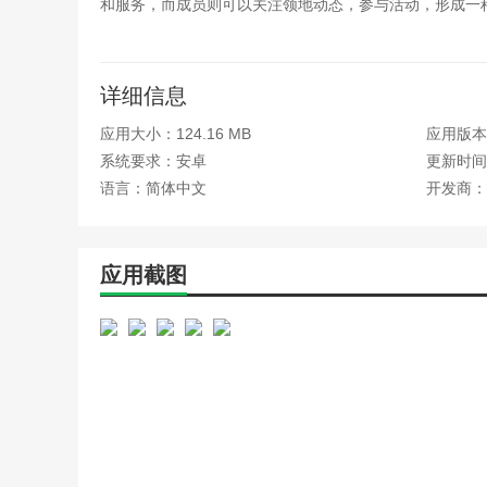
和服务，而成员则可以关注领地动态，参与活动，形成一
了平台内部的活跃交流与价值创造。
微圈功能
详细信息
1. 个性化虚拟身份定制
应用大小：124.16 MB
应用版本：
用户可以自由设计自己的虚拟形象，从外观特征到服装搭
系统要求：安卓
更新时间：
感与趣味性。
语言：简体中文
开发商：
2. 实时互动虚拟领地
用户可以在广阔的虚拟地图上选择、装饰并管理自己的领
应用截图
也是社交互动的新空间，支持多人实时互动，如举办虚拟
3. 实体与虚拟融合活动
通过AR（增强现实）和地理位置服务技术，将虚拟活动
与线上线下同步的互动挑战，赢取虚拟与实体双重奖励。
4. 沉浸式体感体验
支持与VR眼镜、VR头盔等体感设备无缝对接，提供36
加虚拟演唱会还是体育竞技，都能感受到仿佛身临其境的