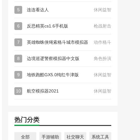
5
连连看达人
休闲益智
6
反恐精英cs1.6手机版
枪战射击
7
英雄蜘蛛侠绳索格斗城市模拟器
动作格斗
8
边境巡逻警察模拟器中文版
角色扮演
9
地铁跑酷GX5.0纯红牛津版
休闲益智
10
航空模拟器2021
休闲益智
热门分类
全部
手游辅助
社交聊天
系统工具