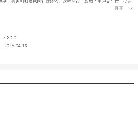
种基于兴趣和归属感的社群经济。这样的设计鼓励了用户参与度，促进
展开
v2.2.6
配，甚至是表情动作，全方位展现个性风采，为虚拟社交添加更多真实
2025-04-16
地，邀请朋友参观或参与领地内的活动。领地不仅是个性展示的窗口，
派对、展览、讲座等。
与现实世界相结合，比如虚拟寻宝游戏引导用户探索现实中的地点，或参
0度全景视图和立体声音效，让用户完全沉浸在虚拟社交场景中，无论是参
震撼效果。