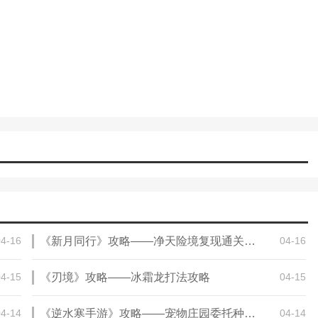
设虚拟店铺、参与领地建设等方式，构建自己的虚拟经济体。领地成员之
与增值。
，如科技发烧友、艺术创作者联盟、健身爱好者团体等，便于志同道合
上手
生活点滴和兴趣爱好
表达更丰富多彩
04-16
《新月同行》攻略——净天险境复现通关攻略
04-16
04-15
《刃境》攻略——冰霜龙打法攻略
04-15
参与感更强
04-14
《逆水寒手游》攻略——宠物庄园委托种植攻略一览
04-14