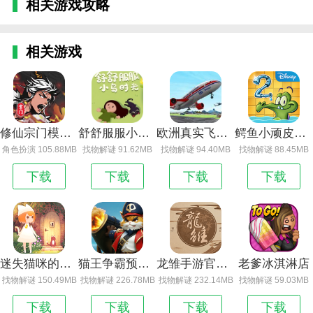
相关游戏攻略
相关游戏
修仙宗门模拟器
舒舒服服小岛时光
欧洲真实飞行模拟器
鳄鱼小顽皮爱洗澡2
角色扮演 105.88MB
找物解谜 91.62MB
找物解谜 94.40MB
找物解谜 88.45MB
下载
下载
下载
下载
迷失猫咪的旅程最新版
猫王争霸预约_猫王争霸
龙雏手游官方正版游戏特色_龙雏手游
老爹冰淇淋店
找物解谜 150.49MB
找物解谜 226.78MB
找物解谜 232.14MB
找物解谜 59.03MB
下载
下载
下载
下载