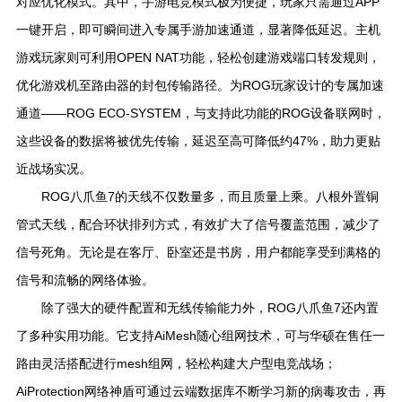
对应优化模式。其中，手游电竞模式极为便捷，玩家只需通过APP
一键开启，即可瞬间进入专属手游加速通道，显著降低延迟。主机
游戏玩家则可利用OPEN NAT功能，轻松创建游戏端口转发规则，
优化游戏机至路由器的封包传输路径。为ROG玩家设计的专属加速
通道——ROG ECO-SYSTEM，与支持此功能的ROG设备联网时，
这些设备的数据将被优先传输，延迟至高可降低约47%，助力更贴
近战场实况。
ROG八爪鱼7的天线不仅数量多，而且质量上乘。八根外置铜
管式天线，配合环状排列方式，有效扩大了信号覆盖范围，减少了
信号死角。无论是在客厅、卧室还是书房，用户都能享受到满格的
信号和流畅的网络体验。
除了强大的硬件配置和无线传输能力外，ROG八爪鱼7还内置
了多种实用功能。它支持AiMesh随心组网技术，可与华硕在售任一
路由灵活搭配进行mesh组网，轻松构建大户型电竞战场；
AiProtection网络神盾可通过云端数据库不断学习新的病毒攻击，再