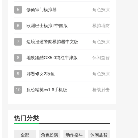
5
修仙宗门模拟器
角色扮演
6
欧洲巴士模拟2中国版
模拟塔防
7
边境巡逻警察模拟器中文版
角色扮演
8
地铁跑酷GX5.0纯红牛津版
休闲益智
9
邪恶修女2纸鱼
角色扮演
10
反恐精英cs1.6手机版
枪战射击
热门分类
全部
角色扮演
动作格斗
休闲益智