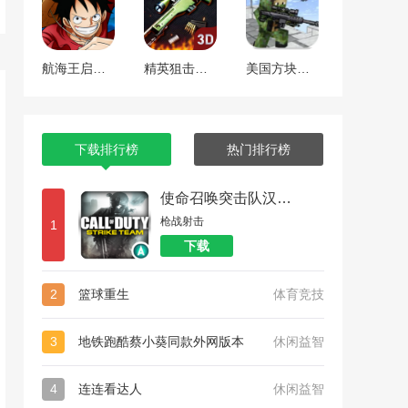
航海王启航 工匠焕新版本
精英狙击手战区
美国方块狙击手生存
下载排行榜
热门排行榜
使命召唤突击队汉化版
枪战射击
1
下载
2
篮球重生
体育竞技
3
地铁跑酷蔡小葵同款外网版本
休闲益智
4
连连看达人
休闲益智