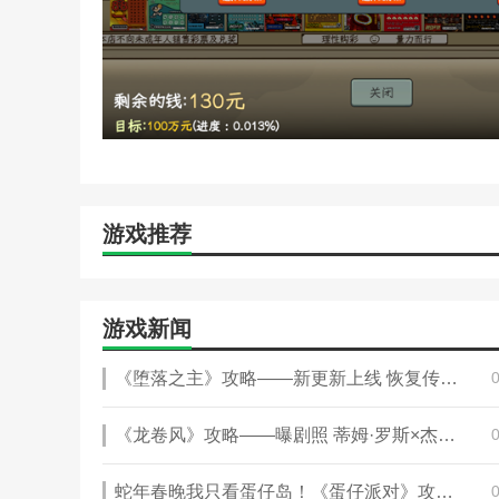
10、50元——超级6
四、新增彩票模式新动画
本站为您提供中国式网游 彩票手游的 手机游戏 ，欢
游戏推荐
游戏新闻
《堕落之主》攻略——新更新上线 恢复传统男/女性别选项
《龙卷风》攻略——曝剧照 蒂姆·罗斯×杰克·劳登×木村光希
蛇年春晚我只看蛋仔岛！《蛋仔派对》攻略——天宫春晚即将盛大开幕！