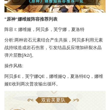
"原神"娜维娅阵容推荐列表
阵容 I: 娜维娅，阿贝多，芙宁娜，夏洛特
分析:两种岩石元素结合产生共振，阿贝多利用元素
战持续造成岩石伤害，引发结晶反应增加碎裂水晶
弹片层数[/k2/]。
操作风格:
阿贝多E，芙宁娜QE，娜维娅Q，夏洛特EQ，娜维
娅E收到两次普攻输出循环。