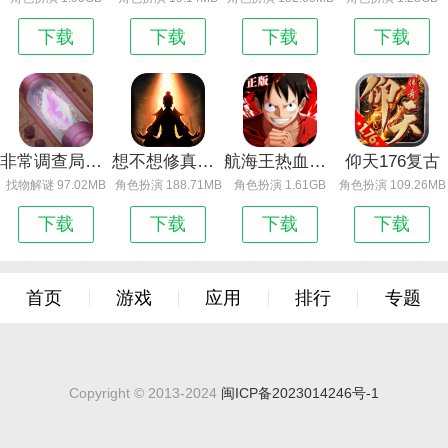
下载
下载
下载
下载
非常调查局追踪
想不想修真官方版下载
航海王热血航线 剑风凛冽版本
仰天176复古
找物解谜 97.02MB
角色扮演 188.71MB
角色扮演 1.61GB
角色扮演 109.26MB
下载
下载
下载
下载
首页
游戏
应用
排行
专题
Copyright © 2013-2024
闽ICP备2023014246号-1